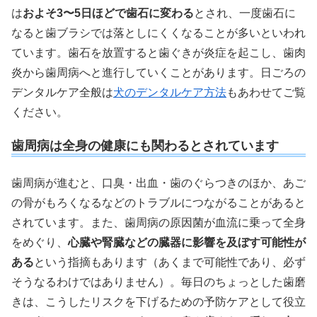
は
およそ3〜5日ほどで歯石に変わる
とされ、一度歯石に
なると歯ブラシでは落としにくくなることが多いといわれ
ています。歯石を放置すると歯ぐきが炎症を起こし、歯肉
炎から歯周病へと進行していくことがあります。日ごろの
デンタルケア全般は
犬のデンタルケア方法
もあわせてご覧
ください。
歯周病は全身の健康にも関わるとされています
歯周病が進むと、口臭・出血・歯のぐらつきのほか、あご
の骨がもろくなるなどのトラブルにつながることがあると
されています。また、歯周病の原因菌が血流に乗って全身
をめぐり、
心臓や腎臓などの臓器に影響を及ぼす可能性が
ある
という指摘もあります（あくまで可能性であり、必ず
そうなるわけではありません）。毎日のちょっとした歯磨
きは、こうしたリスクを下げるための予防ケアとして役立