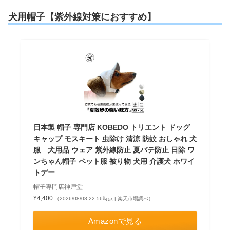
犬用帽子【紫外線対策におすすめ】
日本製 帽子 専門店 KOBEDO トリエント ドッグ
キャップ モスキート 虫除け 清涼 防蚊 おしゃれ 犬
服 犬用品 ウェア 紫外線防止 夏バテ防止 日除 ワ
ンちゃん帽子 ペット服 被り物 犬用 介護犬 ホワイ
トデー
帽子専門店神戸堂
¥4,400
（2026/08/08 22:56時点 | 楽天市場調べ）
Amazonで見る