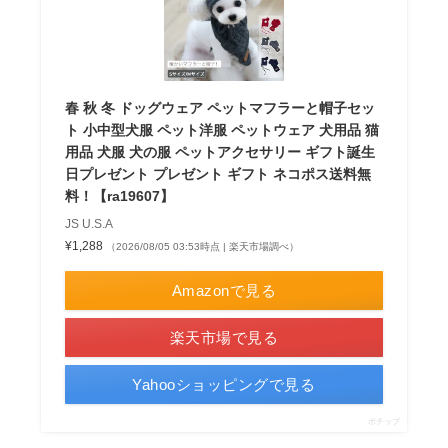
春 秋 冬 ドッグウェア ペットマフラーと帽子セッ
ト 小中型犬服 ペット洋服 ペットウェア 犬用品 猫
用品 犬服 犬の服 ペットアクセサリー ギフト誕生
日プレゼント プレゼント ギフト ネコポス送料無
料！【ra19607】
JS U.S.A
¥1,288
（2026/08/05 03:53時点 | 楽天市場調べ）
Amazonで見る
楽天市場で見る
Yahooショッピングで見る
ポチップ