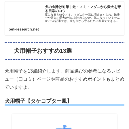
犬の虫除け対策｜蚊・ノミ・マダニから愛犬を守
る日常のコツ
夏になると蚊やノミ、マダニが一気に増えますよね。散歩
中や庭先で愛犬が虫に刺されないか、気になっていません
か?この記事では、犬を虫から守るために家庭でできる日
常の虫除け対策と、ペットがいても使えるグッズの選び方
をまとめました。参考にしてみてく…
pet-research.net
犬用帽子おすすめ13選
犬用帽子を13点紹介します。商品選びの参考になるレビ
ュー（口コミ）ページや商品のおすすめポイントもまとめ
ていますよ。
犬用帽子【タケコプター風】