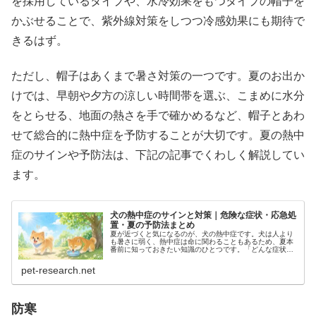
を採用しているタイプや、水冷効果をもつタイプの帽子を
かぶせることで、紫外線対策をしつつ冷感効果にも期待で
きるはず。
ただし、帽子はあくまで暑さ対策の一つです。夏のお出か
けでは、早朝や夕方の涼しい時間帯を選ぶ、こまめに水分
をとらせる、地面の熱さを手で確かめるなど、帽子とあわ
せて総合的に熱中症を予防することが大切です。夏の熱中
症のサインや予防法は、下記の記事でくわしく解説してい
ます。
犬の熱中症のサインと対策｜危険な症状・応急処
置・夏の予防法まとめ
夏が近づくと気になるのが、犬の熱中症です。犬は人より
も暑さに弱く、熱中症は命に関わることもあるため、夏本
番前に知っておきたい知識のひとつです。「どんな症状が
出たら危険？」「もしなってしまったらどうすればい
い？」と不安に感じている飼い主さんも…
pet-research.net
防寒