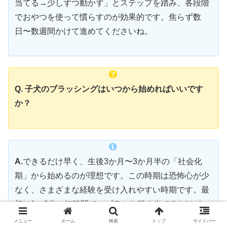
当てる→少しずつ動かす」とステップを踏み、各段階
でおやつを使って慣らすのが効果的です。焦らず数
日〜数週間かけて進めてくださいね。
Q. 子犬のブラッシングはいつから始めればいいです
か？
A.
できるだけ早く、生後3か月〜3か月半の「社会化
期」から始めるのが理想です。この時期は恐怖心が少
なく、さまざまな経験を受け入れやすい時期です。最
初は1〜2分の短時間で、ブラシを軽く当てるだけで
OKですよ。
メニュー
ホーム
検索
トップ
サイドバー