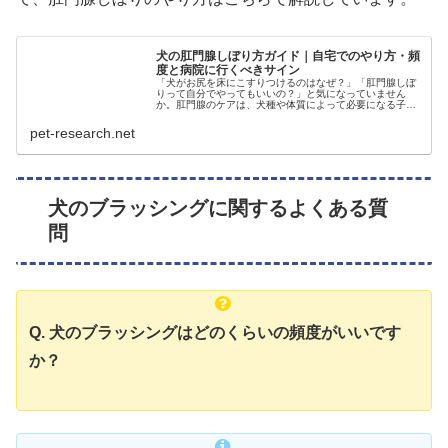
犬の肛門腺しぼり方ガイド｜自宅でのやり方・頻
度と病院に行くべきサイン
「犬がお尻を床にこすりつけるのはなぜ？」「肛門腺しぼ
りって自分でやってもいいの？」と気になっていません
か。肛門腺のケアは、犬種や体質によって必要になる子が
います。うまく排出できずに溜まってしまうと、炎症など
のトラブルにつながることもあります…
pet-research.net
犬のブラッシングに関するよくある質
問
Q. 犬のブラッシングはどのくらいの頻度がいいです
か？