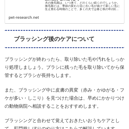
犬の換毛期は、いつ来て、どのくらい続くのでしょうか。
換毛期とは、季節の変わり目に古い毛が抜けて新しい毛に
生え替わる時期のことで、多くの犬では春と秋の年2回や
ってきます。この時期は抜け毛がいつもよりぐっと増える
ので、「こんなに抜けて大丈夫？」…
pet-research.net
ブラッシング後のケアについて
ブラッシングが終わったら、取り除いた毛や汚れをしっか
り処理しましょう。ブラシに残った毛を取り除いてから保
管するとブラシが長持ちします。
また、ブラッシング中に皮膚の異変（赤み・かゆがる・フ
ケが多い・しこり）を見つけた場合は、早めにかかりつけ
の動物病院へ相談することをおすすめします。
ブラッシングと合わせて覚えておきたいおうちケアとし
て、肛門腺しぼりのやり方はこちらで解説しています。