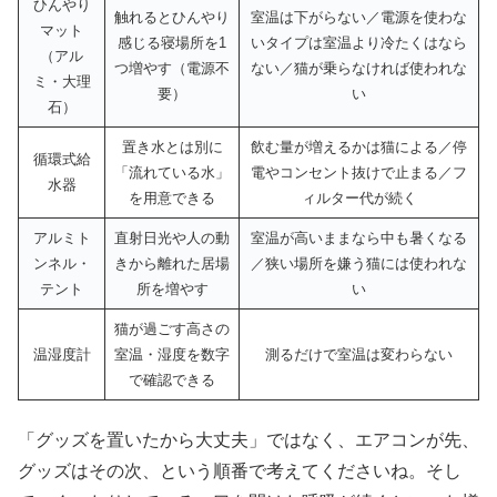
ひんやり
触れるとひんやり
室温は下がらない／電源を使わな
マット
感じる寝場所を1
いタイプは室温より冷たくはなら
（アル
つ増やす（電源不
ない／猫が乗らなければ使われな
ミ・大理
要）
い
石）
置き水とは別に
飲む量が増えるかは猫による／停
循環式給
「流れている水」
電やコンセント抜けで止まる／フ
水器
を用意できる
ィルター代が続く
アルミト
直射日光や人の動
室温が高いままなら中も暑くなる
ンネル・
きから離れた居場
／狭い場所を嫌う猫には使われな
テント
所を増やす
い
猫が過ごす高さの
温湿度計
室温・湿度を数字
測るだけで室温は変わらない
で確認できる
「グッズを置いたから大丈夫」ではなく、エアコンが先、
グッズはその次、という順番で考えてくださいね。そし