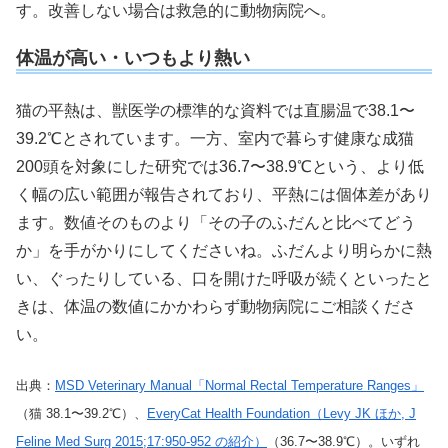
す。改善しない場合は救急的に動物病院へ。
体温が高い・いつもより熱い
猫の平熱は、獣医学の標準的な資料では直腸温で38.1〜
39.2℃とされています。一方、室内で暮らす健康な成猫
200頭を対象にした研究では36.7〜38.9℃という、より低
く幅の広い範囲が報告されており、平熱には個体差があり
ます。数値そのものより「その子のふだんと比べてどう
か」を手がかりにしてくださいね。ふだんより明らかに熱
い、ぐったりしている、口を開けた呼吸が続くといったと
きは、体温の数値にかかわらず動物病院にご相談くださ
い。
出典：
MSD Veterinary Manual「Normal Rectal Temperature Ranges」
（猫 38.1〜39.2℃）、
EveryCat Health Foundation（Levy JK ほか, J
Feline Med Surg 2015;17:950-952 の紹介）
（36.7〜38.9℃）。いずれ