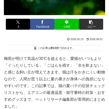
X
Facebook
LINE
コピー
2026.05.23
2026.08.01
この記事は
約13分
で読めます。
梅雨が明けて気温が30℃を超えると、愛猫がいつもより
「ぐったりしている」「ごはんを残す」「水を飲まない」
と感じる飼い主が増えてきます。猫は汗をかきにくい動物
なので、人間が思う以上に夏の暑さが身体への負担になり
やすいのです。この記事では、猫の夏バテの症状チェック
リストから、エアコンの最適温度・留守番時の対策・おす
すめグッズまで、ペットリサーチ編集部が実用的にまとめ
ました。