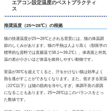
エアコン設定温度のベストプラクティ
ス
推奨温度（25〜28℃）の根拠
猫の快適温度が25〜28℃とされる背景には、猫の体温調
節のしくみがあります。猫の平熱は人より高く（獣医学の
標準的な資料では直腸温で38.1〜39.2℃）、体表面と外気
温の差が小さいほど体温を維持しやすい動物です。
室温が30℃を超えてくると、汗をかけない猫は効率よく
熱を逃がすことができなくなります。また、低すぎる室温
（22℃以下）は猫の筋肉を冷やしすぎ、体調不良の原因
になることもあります。25〜28℃はこのバランスをとっ
た数値です。