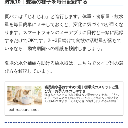
対策10：愛猫の様子を毎日記録する
夏バテは「じわじわ」と進行します。体重・食事量・飲水
量を毎日簡単にメモしておくと、変化に気づくのが早くな
ります。スマートフォンのメモアプリに日付と一緒に記録
するだけでOKです。2〜3日続けて食欲や活動量が落ちて
いるなら、動物病院への相談を検討しましょう。
夏場の水分補給を助ける給水器は、こちらでタイプ別の選
び方を解説しています。
猫用給水器おすすめ6選｜循環式のメリットと選
び方・お手入れのしやすさ
猫はもともとあまり水を飲まない動物だといわれ、「うち
の子、ちゃんと水を飲んでいるかな」と気になる飼い主さ
んは多いですよね。そんなときに検討したいのが猫用給水
器です。とくに水が循環するタイプは、水を新鮮に保ちや
すく、猫が水を飲む量が増えやすい...
pet-research.net