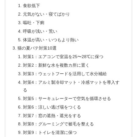
食欲低下
元気がない・寝てばかり
嘔吐・下痢
呼吸が浅い・荒い
体温が高い・いつもより熱い
猫の夏バテ対策10選
対策1：エアコンで室温を25〜28℃に保つ
対策2：新鮮な水を複数カ所に置く
対策3：ウェットフードを活用して水分補給
対策4：アルミ製冷却マット・冷感マットを導入す
る
対策5：サーキュレーターで空気を循環させる
対策6：涼しい逃げ場をつくる
対策7：窓の遮熱・遮光をする
対策8：グルーミングで被毛を整える
対策9：トイレを清潔に保つ