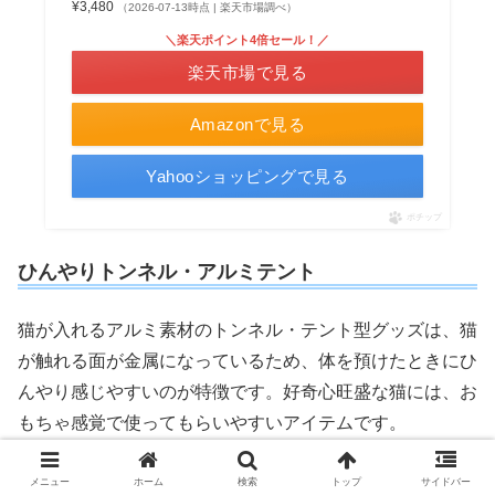
¥3,480
（2026-07-13時点 | 楽天市場調べ）
＼楽天ポイント4倍セール！／
楽天市場で見る
Amazonで見る
Yahooショッピングで見る
ポチップ
ひんやりトンネル・アルミテント
猫が入れるアルミ素材のトンネル・テント型グッズは、猫
が触れる面が金属になっているため、体を預けたときにひ
んやり感じやすいのが特徴です。好奇心旺盛な猫には、お
もちゃ感覚で使ってもらいやすいアイテムです。
ただし、電源を使わないアルミグッズは、室温より冷たく
メニュー
ホーム
検索
トップ
サイドバー