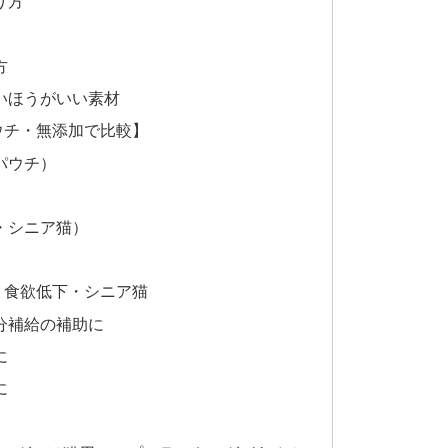
り方
方
いほうがいい素材
ウチ・無添加で比較】
パウチ）
）
・シニア猫）
・食欲低下・シニア猫
分補給の補助に
に
に