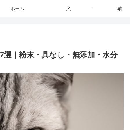
ホーム
犬
猫
め7選｜粉末・具なし・無添加・水分