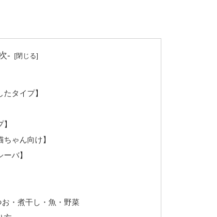
次-
したタイプ】
プ】
猫ちゃん向け】
シーバ】
つお・煮干し・魚・野菜