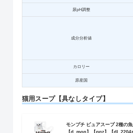
尿pH調整
成分分析値
カロリー
原産国
猫用スープ【具なしタイプ】
モンプチ ピュアスープ 2種の魚介の
【d_mon】【qqz】【dl_22