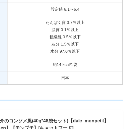
設定値 6.1〜6.4
たんぱく質 3.7％以上
脂質 0.1％以上
粗繊維 0.5％以下
灰分 1.5％以下
水分 97.0％以下
約14 kcal/1袋
日本
コンソメ風(40g*48袋セット)【dalc_monpetit】
04zen】【モンプチ】[キャットフード]