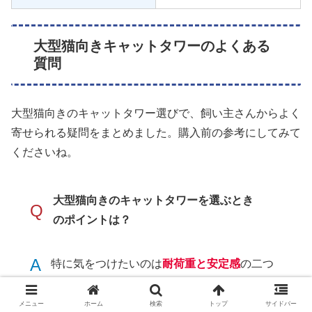
大型猫向きキャットタワーのよくある
質問
大型猫向きのキャットタワー選びで、飼い主さんからよく
寄せられる疑問をまとめました。購入前の参考にしてみて
くださいね。
大型猫向きのキャットタワーを選ぶとき
Q
のポイントは？
A
特に気をつけたいのは
耐荷重と安定感
の二つ
です。体重がある分、ステップやハンモック
が壊れやすくなるため、愛猫が使っても安心
メニュー
ホーム
検索
トップ
サイドバー