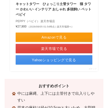
キャットタワー ひょっこり土管タワー 猫 タワ
ー かわいい インテリア おしゃれ 多頭飼い ペット
ペピイ
PEPPY（ペピイ） 楽天市場店
¥27,900
（2026/08/05 01:54時点 | 楽天市場調べ）
Amazonで見る
楽天市場で見る
Yahooショッピングで見る
ポチップ
おすすめポイント
中には麻縄、上下には土管付きで出入りしや
すい
四本の麻柱は径が10.5cmと太いため、大型猫