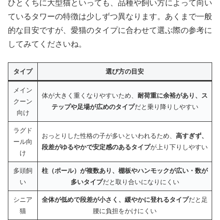
ひとくちに大型猫といっても、品種や飼い方によって向い
ているタワーの特徴は少しずつ異なります。あくまで一般
的な目安ですが、愛猫のタイプに合わせて選ぶ際の参考に
してみてくださいね。
タイプ
選び方の目安
メイン
体が大きく重くなりやすいため、
耐荷重に余裕があり、ス
クーン
テップや足場が広めのタイプ
だと乗り降りしやすい
向け
ラグド
おっとりした性格の子が多いといわれるため、
高すぎず、
ール向
段差がゆるやかで安定感のあるタイプ
が上り下りしやすい
け
多頭飼
柱（ポール）が複数あり、棚板やハンモックが広い・数が
い
多いタイプ
だと取り合いになりにくい
シニア
全体が低めで段差が小さく、緩やかに登れるタイプ
だと足
猫
腰に負担をかけにくい