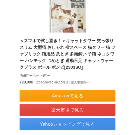
＜スマホで試し置き！＞キャットタワー 突っ張り
スリム 大型猫 おしゃれ 省スペース 猫タワー 猫 フ
ァブリック 猫用品 爪とぎ 多頭飼い 子猫 ネコタワ
ー ハンモック つめとぎ 運動不足 キャットウォー
クプラス ポール ボンビ[2303SO]
Pet館〜ペット館〜
¥28,000
（2026/06/26 09:25時点 | 楽天市場調べ）
Amazonで見る
楽天市場で見る
Yahooショッピングで見る