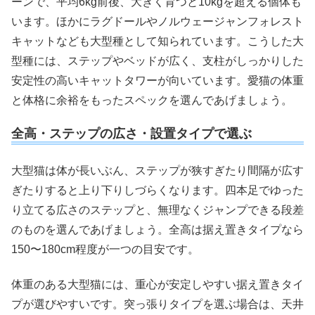
ーンで、平均6kg前後、大きく育つと10kgを超える個体も
います。ほかにラグドールやノルウェージャンフォレスト
キャットなども大型種として知られています。こうした大
型種には、ステップやベッドが広く、支柱がしっかりした
安定性の高いキャットタワーが向いています。愛猫の体重
と体格に余裕をもったスペックを選んであげましょう。
全高・ステップの広さ・設置タイプで選ぶ
大型猫は体が長いぶん、ステップが狭すぎたり間隔が広す
ぎたりすると上り下りしづらくなります。四本足でゆった
り立てる広さのステップと、無理なくジャンプできる段差
のものを選んであげましょう。全高は据え置きタイプなら
150〜180cm程度が一つの目安です。
体重のある大型猫には、重心が安定しやすい据え置きタイ
プが選びやすいです。突っ張りタイプを選ぶ場合は、天井