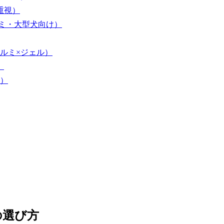
重視）
ルミ・大型犬向け）
アルミ×ジェル）
）
感）
の選び方