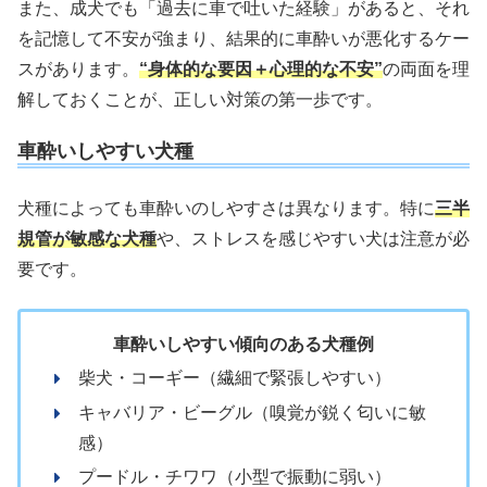
また、成犬でも「過去に車で吐いた経験」があると、それ
を記憶して不安が強まり、結果的に車酔いが悪化するケー
スがあります。
“身体的な要因＋心理的な不安”
の両面を理
解しておくことが、正しい対策の第一歩です。
車酔いしやすい犬種
犬種によっても車酔いのしやすさは異なります。特に
三半
規管が敏感な犬種
や、ストレスを感じやすい犬は注意が必
要です。
車酔いしやすい傾向のある犬種例
柴犬・コーギー（繊細で緊張しやすい）
キャバリア・ビーグル（嗅覚が鋭く匂いに敏
感）
プードル・チワワ（小型で振動に弱い）