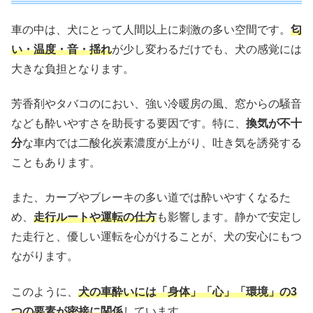
車の中は、犬にとって人間以上に刺激の多い空間です。
匂
い・温度・音・揺れ
が少し変わるだけでも、犬の感覚には
大きな負担となります。
芳香剤やタバコのにおい、強い冷暖房の風、窓からの騒音
なども酔いやすさを助長する要因です。特に、
換気が不十
分
な車内では二酸化炭素濃度が上がり、吐き気を誘発する
こともあります。
また、カーブやブレーキの多い道では酔いやすくなるた
め、
走行ルートや運転の仕方
も影響します。静かで安定し
た走行と、優しい運転を心がけることが、犬の安心にもつ
ながります。
このように、
犬の車酔いには「身体」「心」「環境」の3
つの要素が密接に関係
しています。