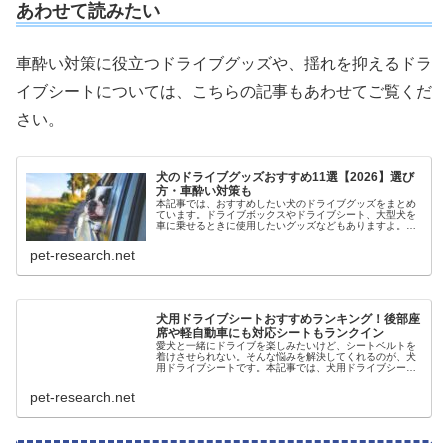
あわせて読みたい
車酔い対策に役立つドライブグッズや、揺れを抑えるドラ
イブシートについては、こちらの記事もあわせてご覧くだ
さい。
犬のドライブグッズおすすめ11選【2026】選び
方・車酔い対策も
本記事では、おすすめしたい犬のドライブグッズをまとめ
ています。ドライブボックスやドライブシート、大型犬を
車に乗せるときに使用したいグッズなどもありますよ。実
際に商品を使用した人の口コミやおすすめポイントも一緒
に掲載しているので、参考にしてくださいね。
pet-research.net
犬用ドライブシートおすすめランキング！後部座
席や軽自動車にも対応シートもランクイン
愛犬と一緒にドライブを楽しみたいけど、シートベルトを
着けさせられない。そんな悩みを解決してくれるのが、犬
用ドライブシートです。本記事では、犬用ドライブシート
のおすすめランキングをご紹介します。後部座席用や軽自
動車に使用可能なタイプなど、さま...
pet-research.net