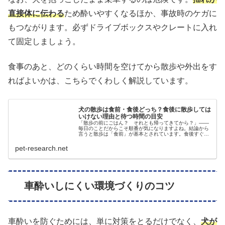
直接体に伝わる
ため酔いやすくなるほか、事故時のケガに
もつながります。必ずドライブボックスやクレートに入れ
て固定しましょう。
食事のあと、どのくらい時間を空けてから散歩や外出をす
ればよいかは、こちらでくわしく解説しています。
犬の散歩は食前・食後どっち？食後に散歩しては
いけない理由と待つ時間の目安
「散歩の前にごはん？ それとも帰ってきてから？」——
毎日のことだからこそ順番が気になりますよね。結論から
言うと散歩は「食前」が基本とされています。食後すぐの
運動が、胃捻転（いねんてん）という命に関わる病気のリ
スク要因に挙げられているためです...
pet-research.net
車酔いしにくい環境づくりのコツ
車酔いを防ぐためには、単に対策をとるだけでなく、
犬が