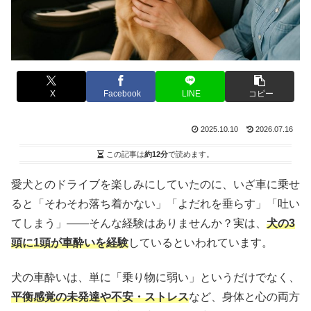
X
Facebook
LINE
コピー
2025.10.10
2026.07.16
この記事は
約12分
で読めます。
愛犬とのドライブを楽しみにしていたのに、いざ車に乗せ
ると「そわそわ落ち着かない」「よだれを垂らす」「吐い
てしまう」——そんな経験はありませんか？実は、
犬の3
頭に1頭が車酔いを経験
しているといわれています。
犬の車酔いは、単に「乗り物に弱い」というだけでなく、
平衡感覚の未発達や不安・ストレス
など、身体と心の両方