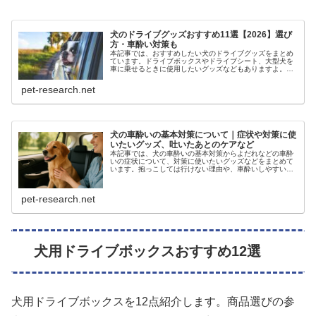
犬のドライブグッズおすすめ11選【2026】選び
方・車酔い対策も
本記事では、おすすめしたい犬のドライブグッズをまとめ
ています。ドライブボックスやドライブシート、大型犬を
車に乗せるときに使用したいグッズなどもありますよ。実
際に商品を使用した人の口コミやおすすめポイントも一緒
に掲載しているので、参考にしてくださいね。
pet-research.net
犬の車酔いの基本対策について｜症状や対策に使
いたいグッズ、吐いたあとのケアなど
本記事では、犬の車酔いの基本対策からよだれなどの車酔
いの症状について、対策に使いたいグッズなどをまとめて
います。抱っこしては行けない理由や、車酔いしやすい犬
種なども紹介していますので、犬の車酔いを対策しておき
たい人や対処したい人にもおすすめ...
pet-research.net
犬用ドライブボックスおすすめ12選
犬用ドライブボックスを12点紹介します。商品選びの参