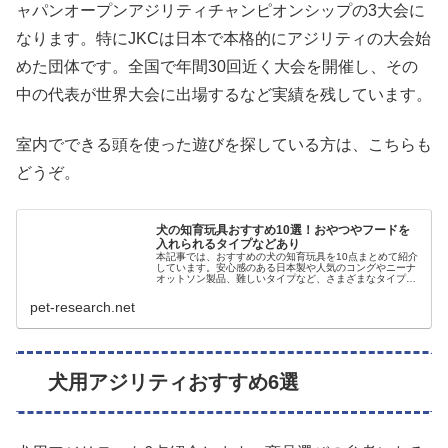
ャパンオープンアジリティチャンピオンシップの3大会に
なります。特にJKCは日本で本格的にアジリティの大会始
めた団体です。全国で年間30回近く大会を開催し、その
中の代表が世界大会に出場するなど実績を残しています。
室内でできる頭を使った遊びを探している方は、こちらも
どうぞ。
犬の知育玩具おすすめ10選！おやつやフードを
入れられるタイプなどあり
本記事では、おすすめの犬の知育玩具を10点まとめて紹介
しています。安心感のある日本製や人気のコングやニーナ
オットソン製品、難しいタイプなど、さまざまなタイプの
おもちゃがありますよ。知育玩具を手作りしたい人向けに
ペットボトル製の知育玩具の手作...
pet-research.net
犬用アジリティおすすめ6選