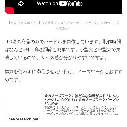
【自粛中でも遊びたい】犬と自宅でできるアジリティ（ハードル）を自作して遊
んでみた！
100均の商品のみでハードルを自作しています。制作時間
はなんと1分！高さ調節も簡単です。小型犬と中型犬で実
演しているので、サイズ感が分かりやすいですよ。
体力を使わずに満足させたい日は、ノーズワークもおすす
めです。
犬のノーズワークにはどんな効果がある？にんじ
んやいちごなどのおすすめノーズワークグッズな
ども紹介
本記事では、犬のノーズワークについてまとめています。
ノーズワークの効果やノーズワークは疲れるかどうかや、
ノーズワーク向きのグッズも紹介。難しいタイプやにんじ
ん畑タイプ、日本製のグッズもあるので、愛犬好みのタイ
pet-research.net
プが見つかりやすいかもしれません...