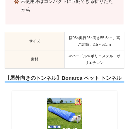
未使用時はコンパクトに収納できる折りたた
み式
幅95×奥行25×高さ55.5cm、高
サイズ
さ調節：2.5～52cm
≪ハードル≫ポリエステル、ポ
素材
リエチレン
【屋外向きのトンネル】Bonarca ペット トンネル