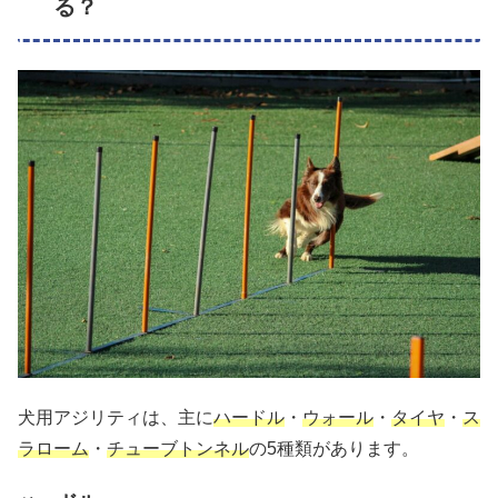
る？
犬用アジリティは、主に
ハードル
・
ウォール
・
タイヤ
・
ス
ラローム
・
チューブトンネル
の5種類があります。