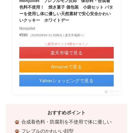
monjuillet フレブルモン次郎 保存料・合成着
色料不使用！ 焼き菓子 個包装 小袋セット バタ
ーを使用し体に優しい天然素材で安心安全かわい
いクッキー ホワイトデー
Monjuillet
¥590
（2026/08/04 21:53時点 | 楽天市場調べ）
＼楽天ポイント4倍セール！／
楽天市場で見る
Amazonで見る
Yahooショッピングで見る
ポチップ
おすすめポイント
合成着色料・防腐剤を不使用で体に優しい
フレブルのかわいい顔型