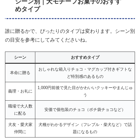
シーン別｜犬モチーフお菓子のおすす
めタイプ
誰に贈るかで、ぴったりのタイプは変わります。シーン別
の目安を参考にしてみてくださいね。
シーン
おすすめタイプ
おしゃれな箱入りチョコ・マグカップ付きギフトな
本命に贈る
ど特別感のあるもの
1,000円前後で見た目がかわいいクッキーやまんじゅ
義理・お礼に
う
職場で大人数
安価で個包装のチョコ（ポチ袋チョコなど）
に配る
犬友・愛犬家
犬種がわかるデザイン（フレブル・柴犬など）で話
仲間に
題になるもの