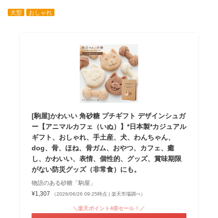
犬型
おしゃれ
[駒屋]かわいい 角砂糖 プチギフト デザインシュガ
ー【アニマルカフェ（いぬ）】*日本製*カジュアル
ギフト、おしゃれ、手土産、犬、わんちゃん、
dog、骨、ほね、骨ガム、おやつ、カフェ、癒
し、かわいい、表情、個性的、グッズ、賞味期限
がない防災グッズ（非常食）にも。
物語のある砂糖「駒屋」
¥1,307
（2026/06/26 09:25時点 | 楽天市場調べ）
＼楽天ポイント4倍セール！／