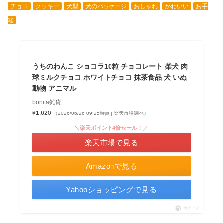
チョコ
クッキー
犬型
犬のパッケージ
おしゃれ
かわいい
お手
軽
うちのわんこ ショコラ10粒 チョコレート 柴犬 肉
球ミルクチョコ ホワイトチョコ 抹茶食品 犬 いぬ
動物 アニマル
bonita雑貨
¥1,620
（2026/06/26 09:25時点 | 楽天市場調べ）
＼楽天ポイント4倍セール！／
楽天市場で見る
Amazonで見る
Yahooショッピングで見る
ポチップ