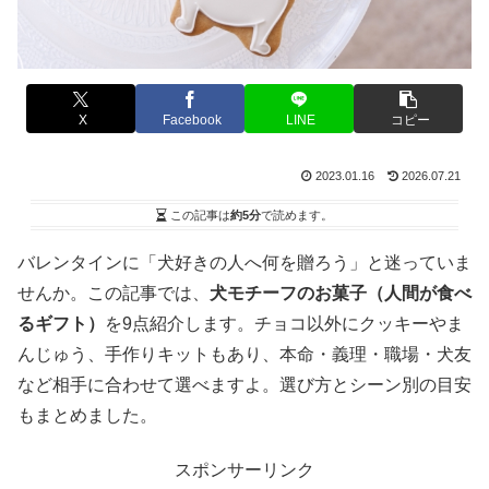
X
Facebook
LINE
コピー
2023.01.16
2026.07.21
この記事は
約5分
で読めます。
バレンタインに「犬好きの人へ何を贈ろう」と迷っていま
せんか。この記事では、
犬モチーフのお菓子（人間が食べ
るギフト）
を9点紹介します。チョコ以外にクッキーやま
んじゅう、手作りキットもあり、本命・義理・職場・犬友
など相手に合わせて選べますよ。選び方とシーン別の目安
もまとめました。
スポンサーリンク