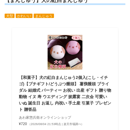
【まんじゅう】犬の紅白まんじゅう
犬型
かわいい
まんじゅう
【和菓子】犬の紅白まんじゅう2個入(こし・イチ
ゴ)【プチギフト/どうぶつ饅頭】 薯蕷饅頭 ブライ
ダル 結婚式 パーティー お祝い 出産 ギフト 贈り物
動物 イヌ 寿 ウエディング 披露宴 二次会 可愛い
いぬ 誕生日 お返し 内祝い 手土産 引菓子 プレゼン
ト 贈答品
あわ家惣兵衛オンラインショップ
¥720
（2026/08/04 21:53時点 | 楽天市場調べ）