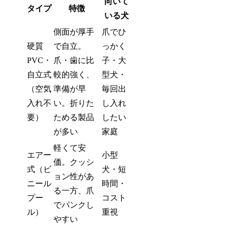
向いて
タイプ
特徴
いる犬
側面が厚手
爪でひ
硬質
で自立。
っかく
PVC・
爪・歯に比
子・大
自立式
較的強く、
型犬・
（空気
準備が早
毎回出
入れ不
い。折りた
し入れ
要）
ためる製品
したい
が多い
家庭
軽くて安
エアー
小型
価。クッシ
式（ビ
犬・短
ョン性があ
ニール
時間・
る一方、爪
プー
コスト
でパンクし
ル）
重視
やすい