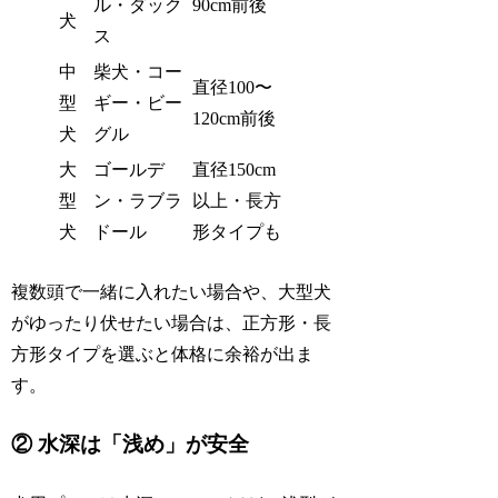
ル・ダック
90cm前後
犬
ス
中
柴犬・コー
直径100〜
型
ギー・ビー
120cm前後
犬
グル
大
ゴールデ
直径150cm
型
ン・ラブラ
以上・長方
犬
ドール
形タイプも
複数頭で一緒に入れたい場合や、大型犬
がゆったり伏せたい場合は、正方形・長
方形タイプを選ぶと体格に余裕が出ま
す。
② 水深は「浅め」が安全