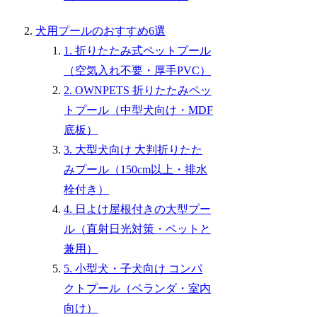
犬用プールのおすすめ6選
1. 折りたたみ式ペットプール
（空気入れ不要・厚手PVC）
2. OWNPETS 折りたたみペッ
トプール（中型犬向け・MDF
底板）
3. 大型犬向け 大判折りたた
みプール（150cm以上・排水
栓付き）
4. 日よけ屋根付きの大型プー
ル（直射日光対策・ペットと
兼用）
5. 小型犬・子犬向け コンパ
クトプール（ベランダ・室内
向け）