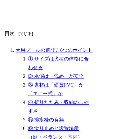
-目次-
犬用プールの選び方6つのポイント
① サイズは犬種の体格に合
わせる
② 水深は「浅め」が安全
③ 素材は「硬質PVC」か
「エアー式」か
④ 折りたたみ・収納のしや
すさ
⑤ 排水栓の有無
⑥ 滑り止めと設置場所
（庭・ベランダ・室内）