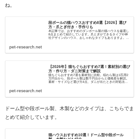
ね。
段ボールの猫ハウスおすすめ8選【2026】選び
方・爪とぎ付き・手作りも
本記事では、おすすめのダンボール製の猫ハウスを厳選し
8点まとめて紹介しています。爪とぎができるタイプや神
社デザインのハウス、おしゃれなタイプもありますよ。ダ
ンボール製の猫ハウスを手作りしたい人向けに、作り方が
分かる手作り動画もまとめましたので参考にいかがでしょ
pet-research.net
うか。
【2026年】猫ちぐらおすすめ7選！素材別の選び
方・作り方・ダニ対策まで解説
猫ちぐらおすすめ7選を素材別に比較。稲わら製は1匹用2
万円台から、段ボール製は数千円台からと価格差を解説。
素材・サイズなど選び方4点、ダニが出たときの対処法、
作り方動画とふるさと納税の返礼品も。
pet-research.net
ドーム型や段ボール製、木製などのタイプは、こちらでま
とめて紹介しています。
猫ハウスおすすめ10選！ドーム型や段ボール